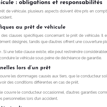
cule : obligations et responsabilités
prêt de véhicule, plusieurs aspects doivent être pris en com
ncident.
fiques au prêt de véhicule
es clauses spécifiques concernant le prêt de véhicule. Il es
ent désignés, tandis que d’autres offrent une couverture plu
e
. Si une telle clause existe, elle peut restreindre considérabl
à conduire le véhicule sous peine de déchéance de garantie.
nelles lors d’un prêt
, couvre les dommages causés aux tiers, que le conducteur soi
ir des conditions différentes en cas de prêt.
vile couvre le conducteur occasionnel, d’autres garanties co
s personnelles lors d’un accident.